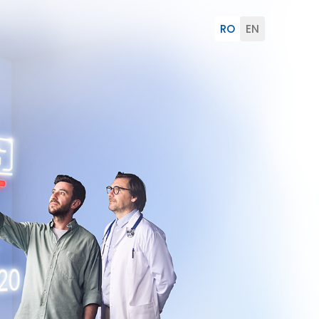
RO
EN