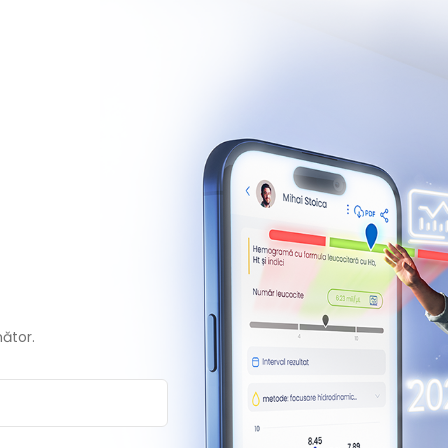
mător.